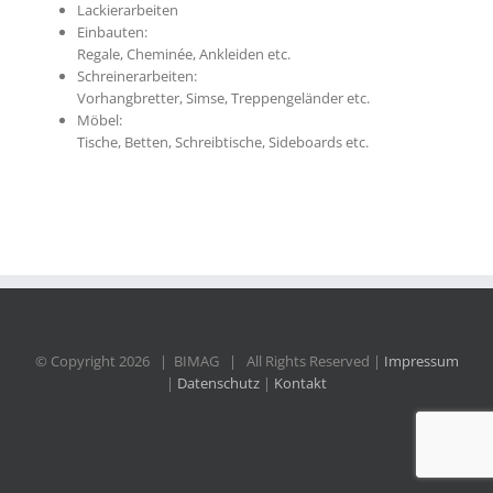
Lackierarbeiten
Einbauten:
Regale, Cheminée, Ankleiden etc.
Schreinerarbeiten:
Vorhangbretter, Simse, Treppengeländer etc.
Möbel:
Tische, Betten, Schreibtische, Sideboards etc.
© Copyright
2026 | BIMAG | All Rights Reserved |
Impressum
|
Datenschutz
|
Kontakt