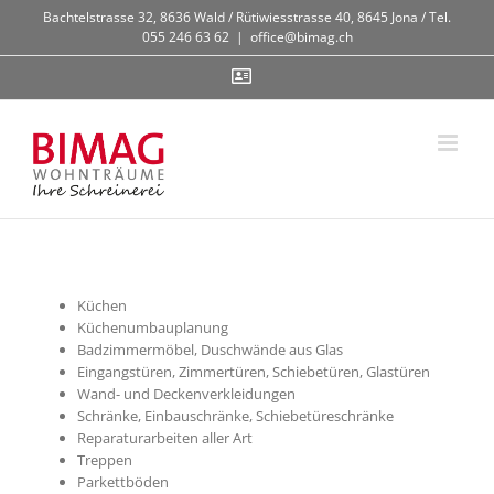
Zum
Bachtelstrasse 32, 8636 Wald / Rütiwiesstrasse 40, 8645 Jona / Tel.
Inhalt
055 246 63 62
|
office@bimag.ch
springen
Contact
Küchen
Küchenumbauplanung
Badzimmermöbel, Duschwände aus Glas
Eingangstüren, Zimmertüren, Schiebetüren, Glastüren
Wand- und Deckenverkleidungen
Schränke, Einbauschränke, Schiebetüreschränke
Reparaturarbeiten aller Art
Treppen
Parkettböden