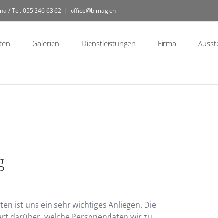
na / Tel. 055 246 63 62
|
office@bimag.ch
ten
Galerien
Dienstleistungen
Firma
Ausst
g
n ist uns ein sehr wichtiges Anliegen. Die
ert darüber, welche Personendaten wir zu