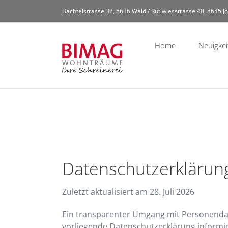
Zum
Bachtelstrasse 32, 8636 Wald / Rütiwiesstrasse 40, 8645 Jo
Inhalt
springen
Home
Neuigkei
Datenschutzerklärun
Zuletzt aktualisiert am
28. Juli 2026
Ein transparenter Umgang mit Personendate
vorliegende Datenschutzerklärung informi