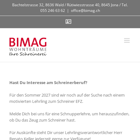
Zum
Bachtelstrasse 32, 8636 Wald / Rütiwiesstrasse 40, 8645 Jona / Tel.
Inhalt
055 246 63 62
|
office@bimag.ch
springen
Contact
Hast Du Interesse am Schreinerberuf?
Für den Sommer 2027 sind wir noch auf der Suche nach einem
motivierten Lehrling zum Schreiner EFZ.
Melde Dich bei uns für eine Schnupperlehre, um herauszufinden,
ob Du das Zeug zum Schreiner hast.
Für Auskünfte steht Dir unser Lehrlingsverantwortlicher Herr
Renato Keller jederzeit gerne zur Verfügung!