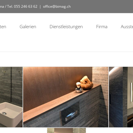
na / Tel. 055 246 63 62
|
office@bimag.ch
ten
Galerien
Dienstleistungen
Firma
Ausst