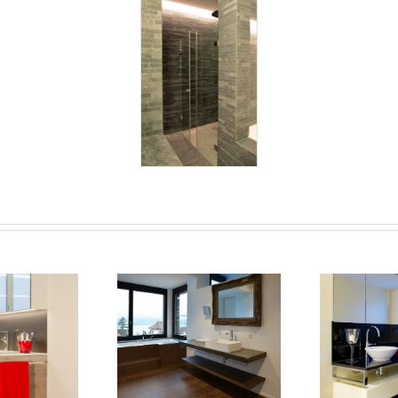
12
Bad 11
Ba