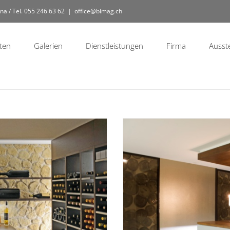
na / Tel. 055 246 63 62
|
office@bimag.ch
ten
Galerien
Dienstleistungen
Firma
Ausst