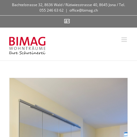
Zum
Bachtelstrasse 32, 8636 Wald / Rütiwiesstrasse 40, 8645 Jona / Tel.
Inhalt
055 246 63 62
|
office@bimag.ch
springen
Contact