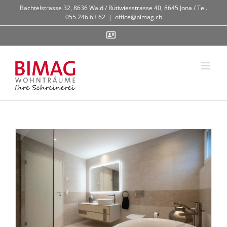
Zum
Bachtelstrasse 32, 8636 Wald / Rütiwiesstrasse 40, 8645 Jona / Tel.
Inhalt
055 246 63 62
|
office@bimag.ch
springen
Contact
Bad 13